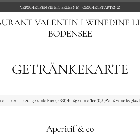
VERSCHENKEN SIE EIN ERLEBNIS
GESCHENKKARTEN
AURANT VALENTIN I WINEDINE L
BODENSEE
GETRÄNKEKARTE
ke | bier | tee
Softgetränke
Bier (0,33l)
Heißgetränke
Tee (0,3l)
Weiß wine by glas lo
Aperitif & co