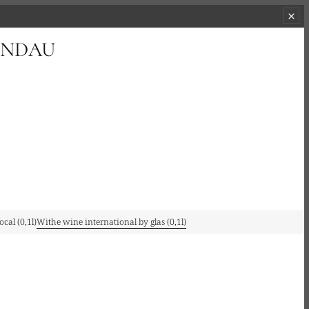
INDAU
cal (0,1l)
Withe wine international by glas (0,1l)