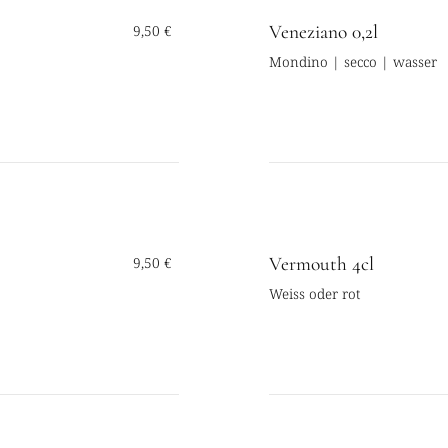
Veneziano 0,2l
9,50 €
Mondino | secco | wasser
Vermouth 4cl
9,50 €
Weiss oder rot