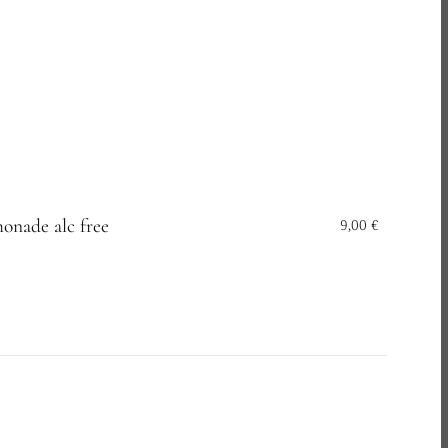
onade alc free
9,00 €