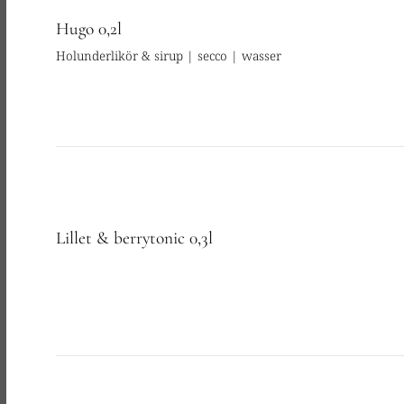
Hugo 0,2l
Holunderlikör & sirup | secco | wasser
Lillet & berrytonic 0,3l