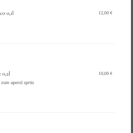
co 0,1l
12,00 €
 0,2l
10,00 €
e zum aperol spritz