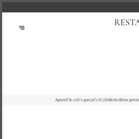
REST
Aperitif & co
D`s special`s (0,2l)
Alkoholfreie geträn